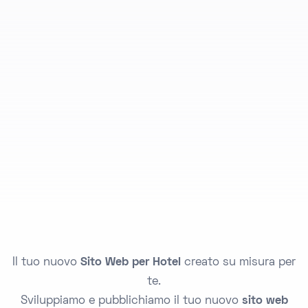
SUPPORTO PERSONALIZZATO
Assistenza dedicata e backup automatici
inclusi.
Il tuo nuovo
Sito Web per Hotel
creato su misura per
te.
Sviluppiamo e pubblichiamo il tuo nuovo
sito web