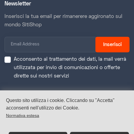
Newsletter
Inserisci la tua email per rimanerere aggironato sul
mondo SitiShop
Inserisci
Acconsento al trattamento dei dati, la mail verrà
utilizzata per invio di comunicazioni o offerte
dirette sui nostri servizi
Questo sito utilizza i cookie. Cliccando su "Accetta"
Hai un progetto web, software o app da
acconsenti nell'utilizzo dei Cookie.
sviluppare?
Normativa estesa
Siamo pronti ad accompagnarti in ogni fase del
processo.
✕
Come contattarci